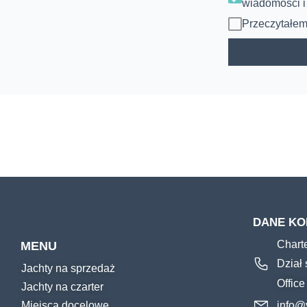
wiadomości i
Przeczytałe
DANE K
Chart
MENU
Dział
Jachty na sprzedaż
Offic
Jachty na czarter
Miejsca docelowe
info@