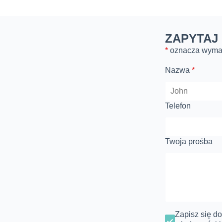
ZAPYTAJ
*
oznacza wym
Nazwa
*
Telefon
Twoja prośba
Zapisz się d