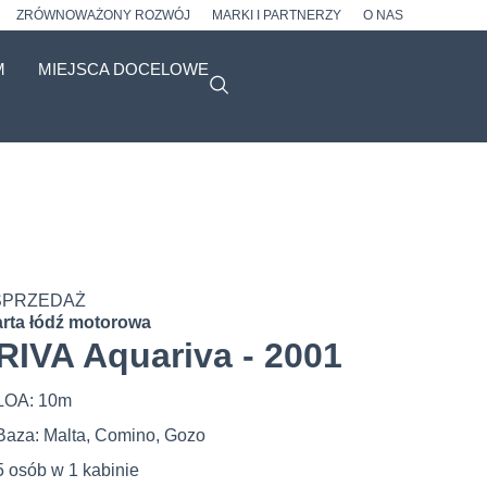
ZRÓWNOWAŻONY ROZWÓJ
MARKI I PARTNERZY
O NAS
M
MIEJSCA DOCELOWE
SPRZEDAŻ
rta łódź motorowa
RIVA Aquariva - 2001
LOA: 10m
Baza: Malta, Comino, Gozo
5 osób w 1 kabinie