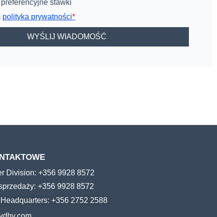
 preferencyjne stawki
m
polityka prywatności
*
ONTAKTOWE
er Division: +356 9928 8572
 sprzedaży: +356 9928 8572
e Headquarters: +356 2752 2588
vdhy.com