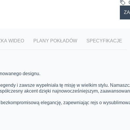
Z
ZKA WIDEO
PLANY POKŁADÓW
SPECYFIKACJE
finowanego designu.
 legendy i zawsze wypełniała tę misję w wielkim stylu. Namas
współczesny akcent dzięki najnowocześniejszym, zaawansowan
 bezkompromisową elegancję, zapewniając rejs o wysublimowan