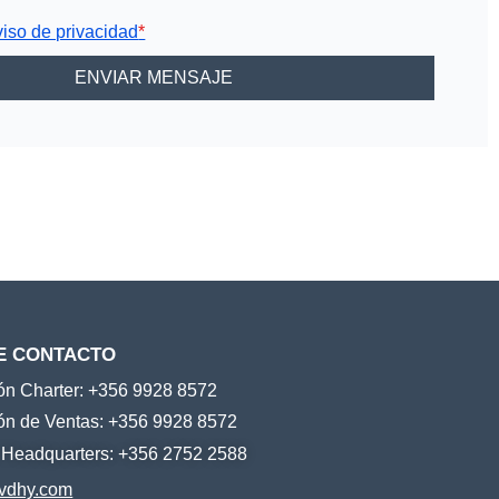
viso de privacidad
*
E CONTACTO
ión Charter: +356 9928 8572
ión de Ventas: +356 9928 8572
e Headquarters: +356 2752 2588
vdhy.com