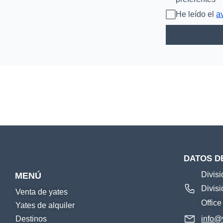
He leído el
a
DATOS D
Divis
MENÚ
Divis
Venta de yates
Offic
Yates de alquiler
Destinos
info@