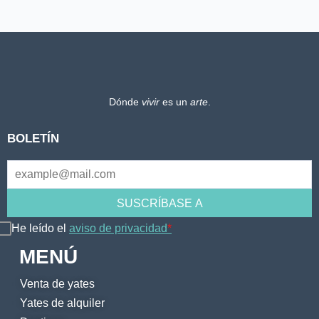
MALTA
CERDEÑA Y CÓRCEGA
Dónde
vivir
es un
arte
.
BOLETÍN
He leído el
aviso de privacidad
*
MENÚ
Venta de yates
Yates de alquiler