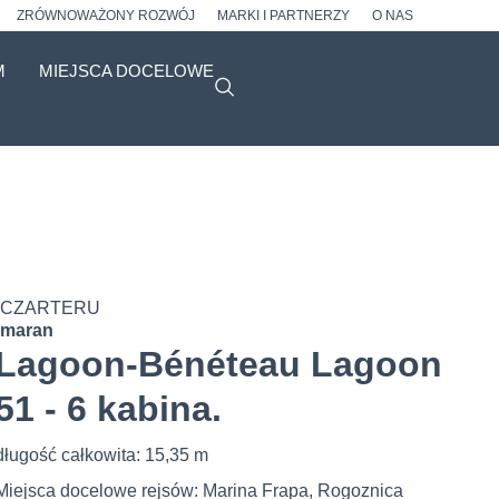
ZRÓWNOWAŻONY ROZWÓJ
MARKI I PARTNERZY
O NAS
M
MIEJSCA DOCELOWE
 CZARTERU
amaran
Lagoon-Bénéteau Lagoon
51 - 6 kabina.
długość całkowita: 15,35 m
Miejsca docelowe rejsów: Marina Frapa, Rogoznica