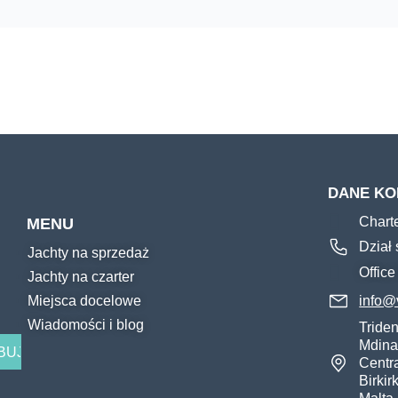
DANE K
Chart
MENU
Dział
Jachty na sprzedaż
Offic
Jachty na czarter
Miejsca docelowe
info@
Wiadomości i blog
Triden
Mdina
Centra
Birki