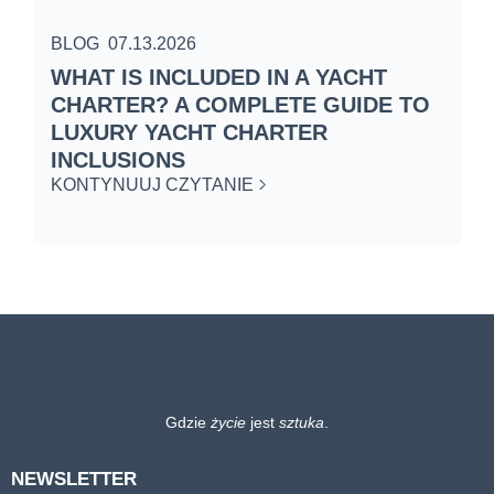
BLOG
07.13.2026
B
WHAT IS INCLUDED IN A YACHT
S
CHARTER? A COMPLETE GUIDE TO
C
LUXURY YACHT CHARTER
W
INCLUSIONS
K
KONTYNUUJ CZYTANIE
Gdzie
życie
jest
sztuka
.
NEWSLETTER