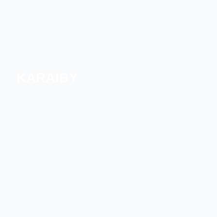
KARAIBY
KARAIBY PÓŁNOCNE
POŁUDNIOWE KARAIBY