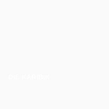
SÜDFRANKREICH
DIE BALEARISCHEN INSELN
DIE KARIBIK
NÖRDLICHE KARIBIK
SÜDLICHE KARIBIK