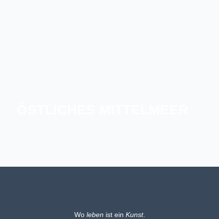
ÖSTLICHES MITTELMEER
GRIECHENLAND
MALTA
SARDINIEN UND KORSIKA
Wo
leben
ist ein
Kunst
.