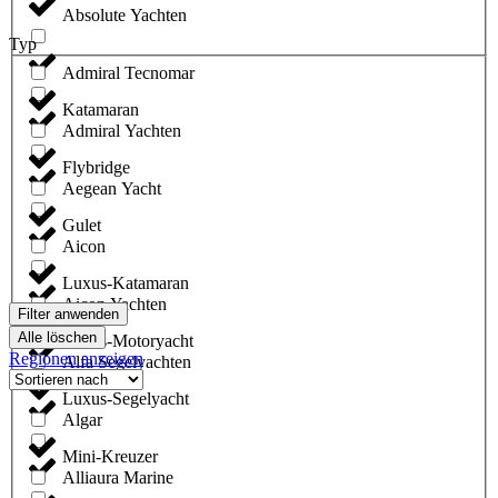
Absolute Yachten
Typ
Admiral Tecnomar
Katamaran
Admiral Yachten
Flybridge
Aegean Yacht
Gulet
Aicon
Luxus-Katamaran
Aicon Yachten
Filter anwenden
Alle löschen
Luxus-Motoryacht
Regionen anzeigen
Alfa Segelyachten
Luxus-Segelyacht
Algar
Mini-Kreuzer
Alliaura Marine