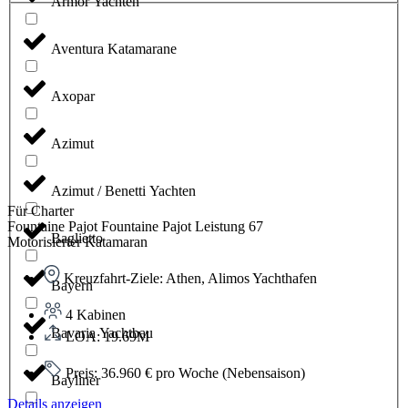
Armor Yachten
Aventura Katamarane
Axopar
Azimut
Azimut / Benetti Yachten
Für Charter
Fountaine Pajot Fountaine Pajot Leistung 67
Baglietto
Motorisierter Katamaran
Kreuzfahrt-Ziele: Athen, Alimos Yachthafen
Bayern
4 Kabinen
Bavaria Yachtbau
LOA: 19.69M
Preis: 36.960 € pro Woche (Nebensaison)
Bayliner
Details anzeigen