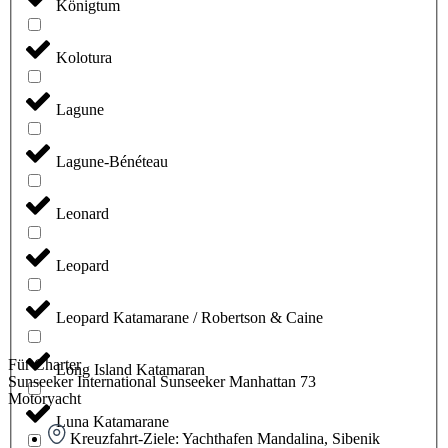
Königtum
Kolotura
Lagune
Lagune-Bénéteau
Leonard
Leopard
Leopard Katamarane / Robertson & Caine
Für Charter
Long Island Katamaran
Sunseeker International Sunseeker Manhattan 73
Motoryacht
Luna Katamarane
Kreuzfahrt-Ziele: Yachthafen Mandalina, Sibenik