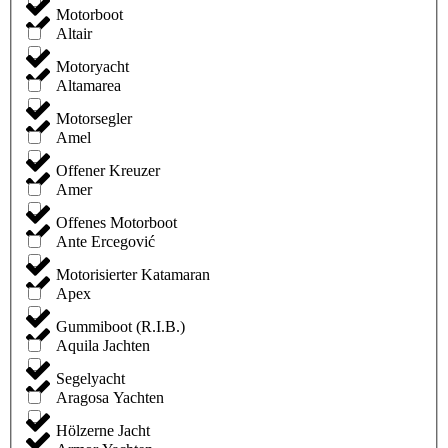
Motorboot
Altair
Motoryacht
Altamarea
Motorsegler
Amel
Offener Kreuzer
Amer
Offenes Motorboot
Ante Ercegović
Motorisierter Katamaran
Apex
Gummiboot (R.I.B.)
Aquila Jachten
Segelyacht
Aragosa Yachten
Hölzerne Jacht