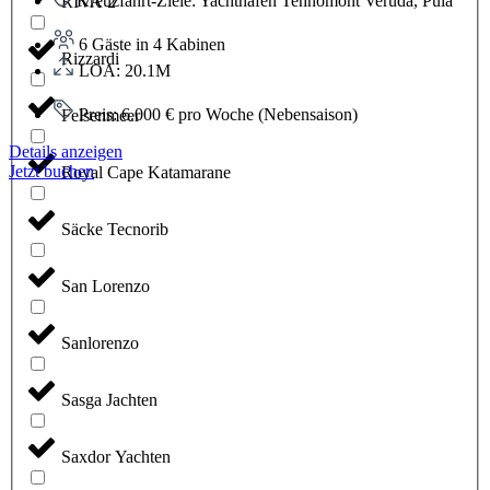
Kreuzfahrt-Ziele: Yachthafen Tehnomont Veruda, Pula
RIVA 2
6 Gäste in 4 Kabinen
Rizzardi
LOA: 20.1M
Preis: 6.000 € pro Woche (Nebensaison)
Felsenmeer
Details anzeigen
Jetzt buchen
Royal Cape Katamarane
Säcke Tecnorib
San Lorenzo
Sanlorenzo
Sasga Jachten
Saxdor Yachten