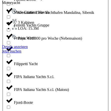
Motoryacht
Mode Cantiere Navale
Kreuzfahrt-Ziele: Yachthafen Mandalina, Sibenik
3 Kabinen
Ferretti Yachts Gruppe
LOA: 15.3M
Fethiye Werft
Preis: €10.800 pro Woche (Nebensaison)
Details anzeigen
.
Jetzt buchen
Filippetti Yacht
FIPA Italiana Yachts S.r.l.
FIPA Italiana Yachts S.r.l. (Maiora)
Fjord-Boote