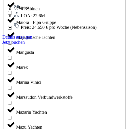
Maiora
4 Kabinen
LOA: 22.6M
Maiora - Fipa-Gruppe
Preis: 24.650 € pro Woche (Nebensaison)
Details anzeigen
Majestätische Jachten
Jetzt buchen
Mangusta
Marex
Marina Vinici
Marsaudon Verbundwerkstoffe
Mazarin Yachten
Mazu Yachten