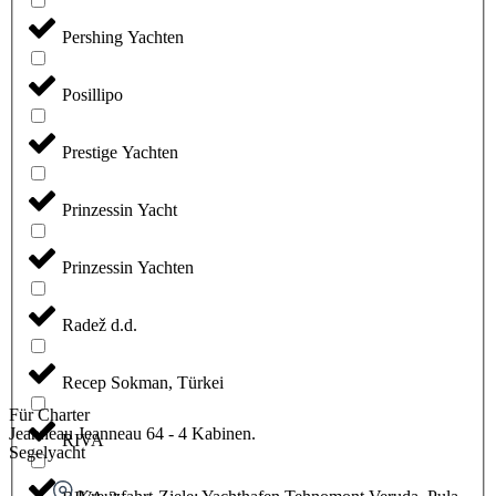
Pershing Yachten
Posillipo
Prestige Yachten
Prinzessin Yacht
Prinzessin Yachten
Radež d.d.
Recep Sokman, Türkei
Für Charter
Jeanneau Jeanneau 64 - 4 Kabinen.
RIVA
Segelyacht