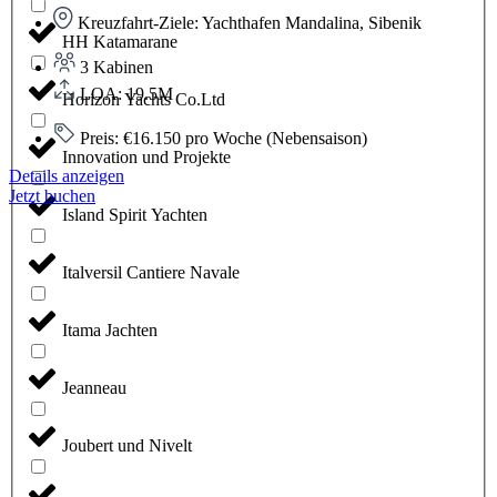
Kreuzfahrt-Ziele: Yachthafen Mandalina, Sibenik
HH Katamarane
3 Kabinen
LOA: 19.5M
Horizon Yachts Co.Ltd
Preis: €16.150 pro Woche (Nebensaison)
Innovation und Projekte
Details anzeigen
Jetzt buchen
Island Spirit Yachten
Italversil Cantiere Navale
Itama Jachten
Jeanneau
Joubert und Nivelt