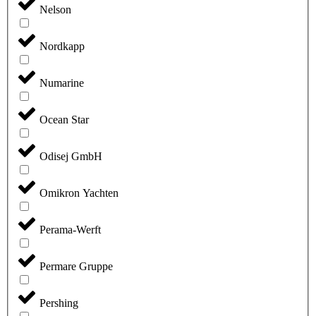
Nelson
Nordkapp
Numarine
Ocean Star
Odisej GmbH
Omikron Yachten
Perama-Werft
Permare Gruppe
Pershing