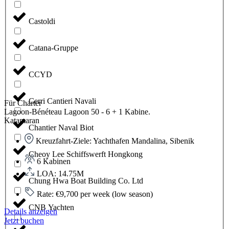
Castoldi
Catana-Gruppe
CCYD
Cerri Cantieri Navali
Für Charter
Lagoon-Bénéteau Lagoon 50 - 6 + 1 Kabine.
Katamaran
Chantier Naval Biot
Kreuzfahrt-Ziele: Yachthafen Mandalina, Sibenik
Cheoy Lee Schiffswerft Hongkong
6 Kabinen
LOA: 14.75M
Chung Hwa Boat Building Co. Ltd
Rate: €9,700 per week (low season)
CNB Yachten
Details anzeigen
Jetzt buchen