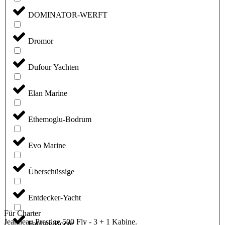
DOMINATOR-WERFT
Dromor
Dufour Yachten
Elan Marine
Ethemoglu-Bodrum
Evo Marine
Überschüssige
Entdecker-Yacht
Für Charter
Jeanneau Prestige 500 Fly - 3 + 1 Kabine.
Fairline Boote